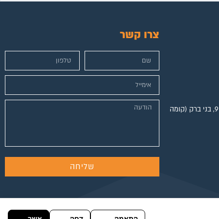
צרו קשר
מגדל הכשרת היישוב, ז'בוטינסקי 9, בני ברק (קומה
שליחה
התאמה
דחה
אשר