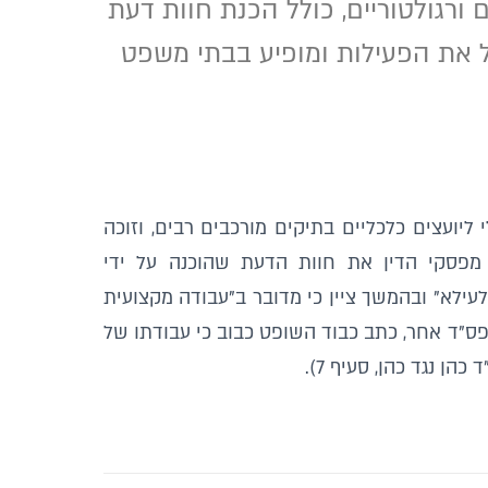
ורגולטוריים, כולל הכנת חוות דעת
ל את הפעילות ומופיע בבתי משפט
ליועצים כלכליים בתיקים מורכבים רבים, וזוכה
מפסקי הדין את חוות הדעת שהוכנה על ידי
עילא” ובהמשך ציין כי מדובר ב”עבודה מקצועית
לעילא” (פסק דין פרחי נגד אטלס, סעיף 52 ). בפס”ד אחר, כתב כבוד השופט כבוב כי עבודתו של
הן נגד כהן, סעיף 7).