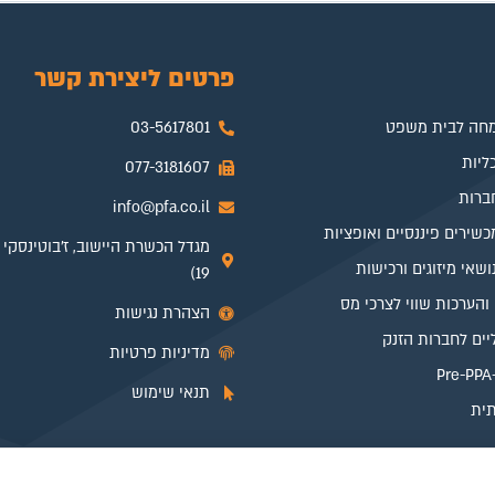
פרטים ליצירת קשר
מחה לבית משפט
03-5617801
ליות
077-3181607
ברות
info@pfa.co.il
שירים פיננסיים ואופציות
נושאי מיזוגים ורכישות
19)
והערכות שווי לצרכי מס
הצהרת נגישות
יים לחברות הזנק
מדיניות פרטיות
תנאי שימוש
תית