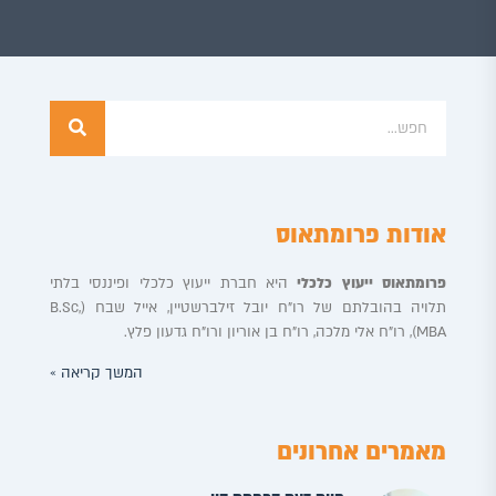
אודות פרומתאוס
פרומתאוס ייעוץ כלכלי
היא חברת ייעוץ כלכלי ופיננסי בלתי
תלויה בהובלתם של רו”ח יובל זילברשטיין, אייל שבח (B.Sc,
MBA), רו”ח אלי מלכה, רו”ח בן אוריון ורו”ח גדעון פלץ.
המשך קריאה »
מאמרים אחרונים