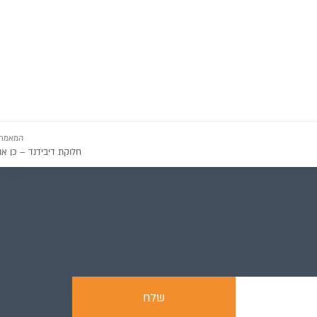
המאמר 
חלוקת דיבידנד – כן או
שלח