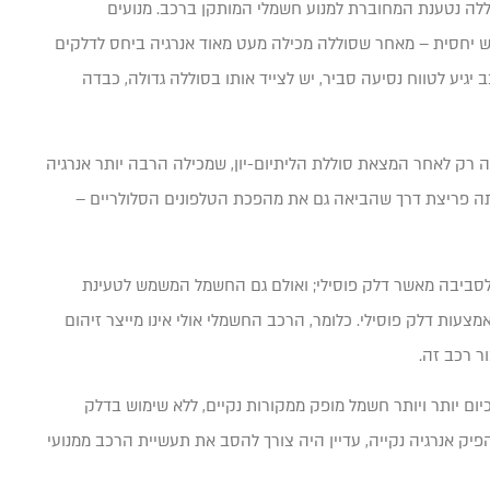
לה נטענת המחוברת למנוע חשמלי המותקן ברכב. מנועים
י הוא עניין חדש יחסית – מאחר שסוללה מכילה מעט מאוד אנרגיה ביחס לדלקים
כב יגיע לטווח נסיעה סביר, יש לצייד אותו בסוללה גדולה, כבדה
 רק לאחר המצאת סוללת הליתיום-יון, שמכילה הרבה יותר אנרגיה
ותה פריצת דרך שהביאה גם את מהפכת הטלפונים הסלולריים –
ר לסביבה מאשר דלק פוסילי; ואולם גם החשמל המשמש לטעינת
עות דלק פוסילי. כלומר, הרכב החשמלי אולי אינו מייצר זיהום
ר רכב זה.
יום יותר ויותר חשמל מופק ממקורות נקיים, ללא שימוש בדלק
פיק אנרגיה נקייה, עדיין היה צורך להסב את תעשיית הרכב ממנועי