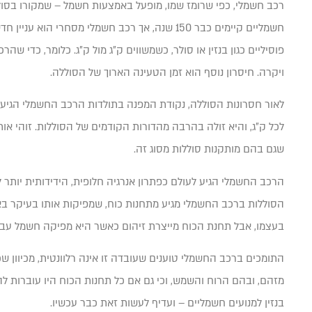
רכב חשמלי, כפי שרומז שמו, מופעל באמצעות חשמל – שמקורו בסול
חשמליים קיימים כבר 150 שנה, אך רכב חשמלי מסחר
פוסיליים כגון בנזין או סולר, כשמשווים ק”ג מול ק”ג. כלומר, כדי שהר
ויקרה. חיסרון נוסף הוא זמן הטעינה הארוך של הסוללה.
לאור חסרונות הסוללה, נקודת המפנה בתולדות הרכב החשמלי הגיעה
לכל ק”ג, והיא זולה בהרבה מהדורות הקודמים של הסוללות. זוהי א
שגם בהם מותקנות סוללות מסוג זה.
הרכב החשמלי הגיע לעולם כפתרון אנרגיה חלופית, הידידותית יות
הסוללות ברכב החשמלי מגיע מתחנות כוח, שמפיקות אותו בעיקר באמצ
בעצמו, אבל תחנת הכוח מייצרת זיהום כאשר היא מפיקה חשמל עבו
התומכים ברכב החשמלי טוענים שעובדה זו אינה רלוונטית, מכיוון שכ
מזהם, ובהם הרוח והשמש, וכי גם אם כל תחנות הכוח היו עוברות לה
בנזין למנועים חשמליים – ועדיף לעשות זאת כבר עכשיו.