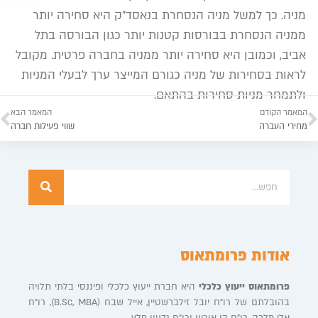
מניה. כך למשל מניה הנסחרת בנאסד”ק היא סחירה יותר
ממניה הנסחרת בבורסות קטנות יותר כגון הבורסה בתל
אביב, וכמובן היא סחירה יותר ממניה בחברה פרטית. מקובל
לראות בסחירות של מניה כגורם המייצר ערך לבעלי המניות
ולתמחר מניות סחירות בהתאם.
המאמר הקודם
המאמר הבא
מחירי העברה
שווי פעילות חברה
אודות פרומתאוס
פרומתאוס ייעוץ כלכלי
היא חברת ייעוץ כלכלי ופיננסי בלתי תלויה
בהובלתם של רו”ח יובל זילברשטיין, אייל שבח (B.Sc, MBA), רו”ח
אלי מלכה, רו”ח בן אוריון ורו”ח גדעון פלץ.