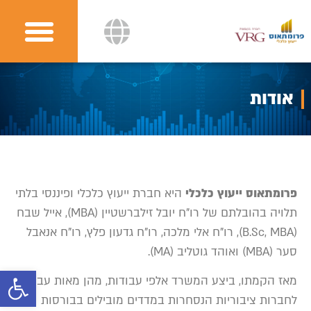
אודות
פרומתאוס ייעוץ כלכלי
היא חברת ייעוץ כלכלי ופיננסי בלתי
תלויה בהובלתם של רו”ח יובל זילברשטיין (MBA), אייל שבח
(B.Sc, MBA), רו”ח אלי מלכה, רו”ח גדעון פלץ, רו”ח אנאבל
סער (MBA) ואוהד גוטליב (MA).
פתח
מאז הקמתו, ביצע המשרד אלפי עבודות, מהן מאות עבודות
לחברות ציבוריות הנסחרות במדדים מובילים בבורסות