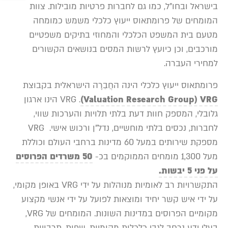
בישראל ובחו”ל, כמו גם לחברות פרטיות מובילות. צוות
המומחים של פרומתאוס ייעוץ כלכלי משמש כמומחה
מטעם בית המשפט הכלכלי והמחוזי בתיקים משפטיים
מורכבים, וכן כיועץ לרשות המסים בנושאים הקשורים
למחירי העברה.
פרומתאוס ייעוץ כלכלי הינה החֲבֵרָה הישראלית בקבוצת
(Valuation Research Group) VRG
VRG .
הינו ארגון
גלובלי, המספק חוות דעת בלתי תלויות והערכות שווי,
לחברות, נכסים בלתי מוחשיים, נדל”ן ורכוש אישי. VRG
מספקת שירותים במעל 60 מדינות ברחבי העולם וכוללת
מעל 1,300 מומחים הממוקמים בכ-
50 משרדים הפרוסים
על פני 5 יבשות.
התקשרויות רב לאומיות מנוהלות על ידי VRG באופן מקומי,
על ידי איש קשר יחיד ומוצאות לפועל על ידי אנשי מקצוע
מקומיים הפרוסים במדינות השונות. המומחים של VRG,
בעלי ידע נרחב לגבי כלכלות מקומיות, שפות, תרבויות